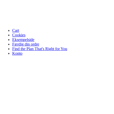
Cart
Cookies
Eksempelside
Færdig din ordre
Find the Plan That's Right for You
Konto